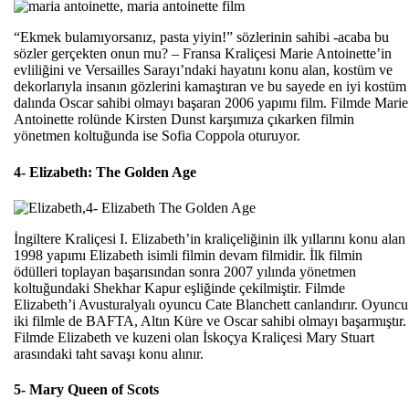
“Ekmek bulamıyorsanız, pasta yiyin!” sözlerinin sahibi -acaba bu
sözler gerçekten onun mu? – Fransa Kraliçesi Marie Antoinette’in
evliliğini ve Versailles Sarayı’ndaki hayatını konu alan, kostüm ve
dekorlarıyla insanın gözlerini kamaştıran ve bu sayede en iyi kostüm
dalında Oscar sahibi olmayı başaran 2006 yapımı film. Filmde Marie
Antoinette rolünde Kirsten Dunst karşımıza çıkarken filmin
yönetmen koltuğunda ise Sofia Coppola oturuyor.
4- Elizabeth: The Golden Age
İngiltere Kraliçesi I. Elizabeth’in kraliçeliğinin ilk yıllarını konu alan
1998 yapımı Elizabeth isimli filmin devam filmidir. İlk filmin
ödülleri toplayan başarısından sonra 2007 yılında yönetmen
koltuğundaki Shekhar Kapur eşliğinde çekilmiştir. Filmde
Elizabeth’i Avusturalyalı oyuncu Cate Blanchett canlandırır. Oyuncu
iki filmle de BAFTA, Altın Küre ve Oscar sahibi olmayı başarmıştır.
Filmde Elizabeth ve kuzeni olan İskoçya Kraliçesi Mary Stuart
arasındaki taht savaşı konu alınır.
5- Mary Queen of Scots