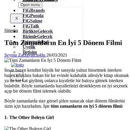
Open menu
FiGBrands
FiGPusula
X
FiGSahne
FiGTalk
Sinema
BirlikteGelecek
BizimleGelecek
Tüm Zamanların En İyi 5 Dönem Filmi
International
Üyelik
İletişim
Şeyma Zarzavatçıoğlu
26/03/2021
İnsan bazen kendini büyük bir sarayda yalnız hissetmek isterken
bazen ufuklara bakan bir kır evinde kalabalık ailesiyle kitap okumak
X
ya da kat kat giyilmiş onlarca kıyafetle bir baloya gitmek isterken
bulabilir. Böyle zamanlarda hayallerinizi destekleyen en iyi seçenek
açıp bir dönem filmi izlemek olabilir.
Böyle zamanlarda size görsel şölen sunacak olan dönem filmlerini
sizin için hazırladım. İşte
tüm zamanların en iyi 5 dönem filmi:
1- The Other Boleyn Girl