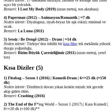
Neden izlenir:
17 dakikada hafızaya, zamana ve kimliğe dair zihin
açıcı bir yolculuk.
Benzeri:
I Lost My Body (2019)
(uzun metraj, ton akrabası)
4) Paperman (2012) – Animasyon/Romantik | ≈7 dk
Neden izlenir:
Diyalogsuz, siyah-beyaz bir aşk eskizi; minimal ve
sıcak.
Benzeri:
La Luna (2011)
5) Sessiz / Be Dengê (2012) – Dram | ≈14 dk
Neden izlenir:
Türkiye’den ödüllü bir
kısa film
; tek mekânda yüksek
duygu yoğunluğu.
Benzeri:
Bizim Büyük Çaresizliğimiz (2011)
(uzun metraj, yerel
ton)
Kısa Diziler (5)
1) Fleabag – Sezon 1 (2016) | Komedi-Dram | 6×≈25 dk (≈150
dk)
Neden izlenir:
Dördüncü duvarı yıkan keskin mizah; tek gecede
akıp giden ritim.
Benzeri:
Crashing (2016)
2) The End of the F
*ing World – Sezon 1 (2017) | Kara Komedi |
8×≈20 dk (≈160 dk)**