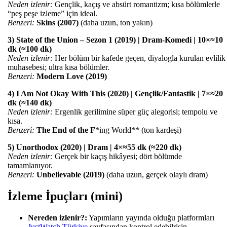
Neden izlenir:
Gençlik, kaçış ve absürt romantizm; kısa bölümlerle
“peş peşe izleme” için ideal.
Benzeri:
Skins (2007)
(daha uzun, ton yakın)
3) State of the Union – Sezon 1 (2019) | Dram-Komedi | 10×≈10
dk (≈100 dk)
Neden izlenir:
Her bölüm bir kafede geçen, diyalogla kurulan evlilik
muhasebesi; ultra kısa bölümler.
Benzeri:
Modern Love (2019)
4) I Am Not Okay With This (2020) | Gençlik/Fantastik | 7×≈20
dk (≈140 dk)
Neden izlenir:
Ergenlik gerilimine süper güç alegorisi; tempolu ve
kısa.
Benzeri:
The End of the F
*ing World** (ton kardeşi)
5) Unorthodox (2020) | Dram | 4×≈55 dk (≈220 dk)
Neden izlenir:
Gerçek bir kaçış hikâyesi; dört bölümde
tamamlanıyor.
Benzeri:
Unbelievable (2019)
(daha uzun, gerçek olaylı dram)
İzleme İpuçları (mini)
Nereden izlenir?:
Yapımların yayında olduğu platformları
JustWatch Türkiye
sayfasından kontrol edebilrisin.