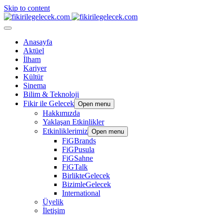
Skip to content
Anasayfa
Aktüel
İlham
Kariyer
Kültür
Sinema
Bilim & Teknoloji
Fikir ile Gelecek
Open menu
Hakkımızda
Yaklaşan Etkinlikler
Etkinliklerimiz
Open menu
FiGBrands
FiGPusula
FiGSahne
FiGTalk
BirlikteGelecek
BizimleGelecek
International
Üyelik
İletişim