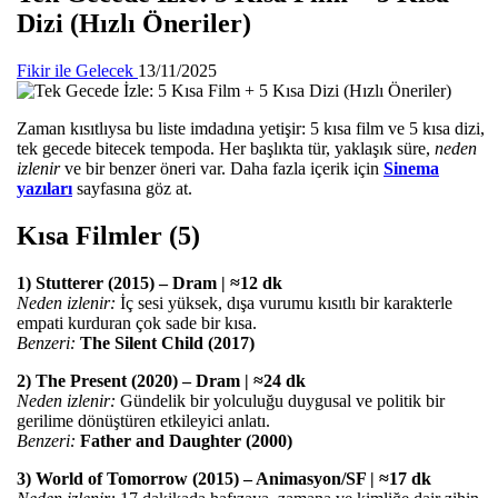
Dizi (Hızlı Öneriler)
Fikir ile Gelecek
13/11/2025
Zaman kısıtlıysa bu liste imdadına yetişir: 5 kısa film ve 5 kısa dizi,
tek gecede bitecek tempoda. Her başlıkta tür, yaklaşık süre,
neden
izlenir
ve bir benzer öneri var. Daha fazla içerik için
Sinema
yazıları
sayfasına göz at.
Kısa Filmler (5)
1) Stutterer (2015) – Dram | ≈12 dk
Neden izlenir:
İç sesi yüksek, dışa vurumu kısıtlı bir karakterle
empati kurduran çok sade bir kısa.
Benzeri:
The Silent Child (2017)
2) The Present (2020) – Dram | ≈24 dk
Neden izlenir:
Gündelik bir yolculuğu duygusal ve politik bir
gerilime dönüştüren etkileyici anlatı.
Benzeri:
Father and Daughter (2000)
3) World of Tomorrow (2015) – Animasyon/SF | ≈17 dk