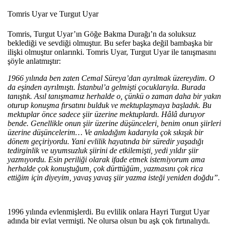
Tomris Uyar
ve Turgut Uyar
Tomris, Turgut Uyar’ın Göğe Bakma Durağı’n da soluksuz
beklediği ve sevdiği olmuştur. Bu sefer başka değil bambaşka bir
ilişki olmuştur onlarınki. Tomris Uyar, Turgut Uyar ile tanışmasını
şöyle anlatmıştır:
1966 y
ılında ben zaten Cemal S
üreya’dan ayr
ılmak
üzereydim. O
da e
şinden ayrılmıştı. İstanbul’a gelmişti
çocuklar
ıyla. Burada
tanıştık. Asıl tanışmamız herhalde o,
çünkü o zaman daha bir yak
ın
oturup konuşma fırsatını bulduk ve mektuplaşmaya başladık. Bu
mektuplar
önce sadece
şiir
üzerine mektuplard
ı. H
âlâ duruyor
bende. Genellikle onun
şiir
üzerine dü
ş
ünceleri, benim onun
şiirleri
üzerine
dü
ş
üncelerim… Ve anlad
ığım kadarıyla
çok s
ıkışık bir
d
önem geçiriyordu. Yani evlilik hayat
ında bir s
üredir ya
şadığı
tedirginlik ve uyumsuzluk şiirini de etkilemişti, yedi yıldır şiir
yazmıyordu. Esin periliği olarak ifade etmek istemiyorum ama
herhalde
çok konu
ştuğum,
çok dürttü
ğ
üm, yazmas
ını
çok rica
etti
ğim i
çin diyeyim, yava
ş yavaş şiir yazma isteği yeniden doğdu”.
1996 yılında evlenmişlerdi. Bu evlilik onlara Hayri Turgut Uyar
adında bir evlat vermişti. Ne olursa olsun bu aşk çok fırtınalıydı.