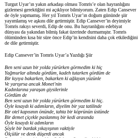
Turgut Uyar’ın yakın arkadaşı olması Tomris’e olan hayranlığını
gizlemesi gerektiğini mi açıklıyor bilmiyorum. Zaten Edip Cansever
de öyle yapmamış. Her yıl Tomris Uyar’ın doğum gününde şiir
yayımlamış ve aşkını dile getirmiştir. Edip Cansever’in deyimiyle
Tomris rakıyı severdi, Edip de onu. Bu hayranlığını edebiyat
dünyası da yakından bilmiş fakat üzerinde durmamıştır. Tomris
ölümünden kısa bir süre önce Edip’in kendisini daha çok etkilediğini
de dile getirmiştir.
Edip Cansever’in Tomris Uyar’a Yazdığı Şiir
Ben seni uzun bir yolda yürürken görmedim ki hiç
Ya
ğ
murlar alt
ında g
ördüm, kadeh tutarken gördüm de
Bir k
ı
y
ıya bakarken, bakarken ki ağlayan y
üzünle
Ve yar
ışı
rsa ancak Monet’nin
Kad
ı
nlar
ına yaraşan giysilerinle
G
ördüm de
Ben seni uzun bir yolda yürürken görmedim ki hiç.
Öyle k
ı
sayd
ı ki adımların, diyelim bir yaz tatilinde
Bir otel kapısının
önünde, tahta bir köprünün üstünde
Bir demet çiçekle paslanm
ış
bir kedi aras
ında
Öyle k
ısaydı ki adımların
Ş
öyle bir bardak y
ıkayışının vaktiyle
Ölçülür ve denk dü
şerdi ancak