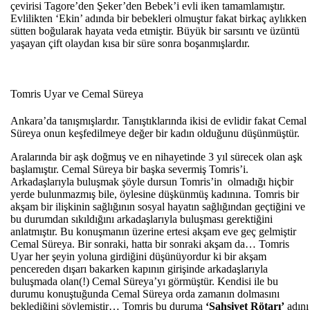
çevirisi Tagore’den Şeker’den Bebek’i evli iken tamamlamıştır.
Evlilikten ‘Ekin’ adında bir bebekleri olmuştur fakat birkaç aylıkken
sütten boğularak hayata veda etmiştir. Büyük bir sarsıntı ve üzüntü
yaşayan çift olaydan kısa bir süre sonra boşanmışlardır.
Tomris Uyar ve Cemal Süreya
Ankara’da tanışmışlardır. Tanıştıklarında ikisi de evlidir fakat Cemal
Süreya onun keşfedilmeye değer bir kadın olduğunu düşünmüştür.
Aralarında bir aşk doğmuş ve en nihayetinde 3 yıl sürecek olan aşk
başlamıştır. Cemal Süreya bir başka severmiş Tomris’i.
Arkadaşlarıyla buluşmak şöyle dursun Tomris’in olmadığı hiçbir
yerde bulunmazmış bile, öylesine düşkünmüş kadınına. Tomris bir
akşam bir ilişkinin sağlığının sosyal hayatın sağlığından geçtiğini ve
bu durumdan sıkıldığını arkadaşlarıyla buluşması gerektiğini
anlatmıştır. Bu konuşmanın üzerine ertesi akşam eve geç gelmiştir
Cemal Süreya. Bir sonraki, hatta bir sonraki akşam da… Tomris
Uyar her şeyin yoluna girdiğini düşünüyordur ki bir akşam
pencereden dışarı bakarken kapının girişinde arkadaşlarıyla
buluşmada olan(!) Cemal Süreya’yı görmüştür. Kendisi ile bu
durumu konuştuğunda Cemal Süreya orda zamanın dolmasını
beklediğini söylemiştir… Tomris bu duruma
‘Şahsiyet Rötarı’
adını