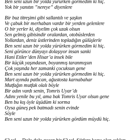
Ben seni uzun bir yolda y
ürürken görmedim ki hiç.
Yok bir yan
ı
t
ın ”nereye” diyenlere
Bir buz titre
şimi gibi sallantılı ve şaşkın
Ve
çabuk bir merhaban vard
ır bir yerden gelenlere
O bir yerler ki, diyelim
çok uzak olsun
Sen gelmi
ş
gibisindir oralardan, otobüslerden
Yollardan, deniz üstlerinden toplad
ığı
n gülü
şlerle
Ben seni uzun bir yolda y
ürürken görmedim ki hiç.
Seni görünce dünyay
ı
dola
şıyor insan sanki
Hani Etiler’den Hisar’a insek bile
Bir k
üçük ya
şındasın, boyanmış taranmışsın
Çok ya
şında her zamanki
çocuksun gene
Ben seni uzun bir yolda yürürken görmedim ki hiç.
Mart ay
ı
nda patl
ıcan, ağustosta karnabahar
Mutfağın mutfak olalı b
öyle
Bir ad
ı
n vard
ı senin, Tomris Uyar’dı
Adını yenile bu yıl, ama bak Tomris Uyar olsun gene
Ben bu kış
öyle ü
ş
üdüm ki sorma
Oysa güne
ş
pek batmad
ı senin evinde
S
öyle
Ben seni uzun bir yolda yürürken gördüm müydü hiç.