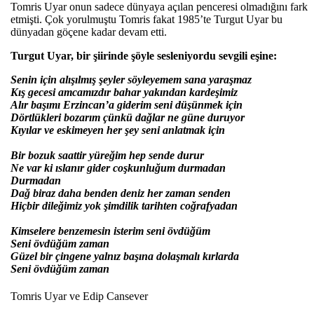
Tomris Uyar onun sadece dünyaya açılan penceresi olmadığını fark
etmişti. Çok yorulmuştu Tomris fakat 1985’te Turgut Uyar bu
dünyadan göçene kadar devam etti.
Turgut Uyar, bir
şiirinde ş
öyle sesleniyordu sevgili e
şine:
Senin için al
ışılmış şeyler s
öyleyemem sana yara
şmaz
Kış gecesi amcamızdır bahar yakından kardeşimiz
Alır başımı Erzincan’a giderim seni d
ü
ş
ünmek için
Dörtlükleri bozar
ı
m çünkü da
ğlar ne g
üne duruyor
K
ı
y
ılar ve eskimeyen her şey seni anlatmak i
çin
Bir bozuk saattir yüre
ğ
im hep sende durur
Ne var ki
ı
slan
ır gider coşkunluğum durmadan
Durmadan
Dağ biraz daha benden deniz her zaman senden
Hi
çbir dile
ğimiz yok şimdilik tarihten coğrafyadan
Kimselere benzemesin isterim seni
övdü
ğ
üm
Seni övdü
ğ
üm zaman
Güzel bir çingene yaln
ı
z ba
şına dolaşmalı kırlarda
Seni
övdü
ğ
üm zaman
Tomris Uyar
ve Edip Cansever