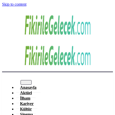
Skip to content
Anasayfa
Aktüel
İlham
Kariyer
Kültür
Sinema