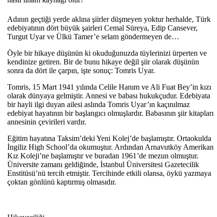
Adının geçtiği yerde aklına şiirler düşmeyen yoktur herhalde, Türk
edebiyatının dört büyük şairleri Cemal Süreya, Edip Cansever,
Turgut Uyar ve Ülkü Tamer’e selam göndermeyen de…
Öyle bir hikaye düşünün ki okuduğunuzda tüylerinizi ürperten ve
kendinize getiren. Bir de bunu hikaye değil şiir olarak düşünün
sonra da dört ile çarpın, işte sonuç: Tomris Uyar.
Tomris, 15 Mart 1941 yılında Celile Hanım ve Ali Fuat Bey’in kızı
olarak dünyaya gelmiştir. Annesi ve babası hukukçudur. Edebiyata
bir hayli ilgi duyan ailesi aslında Tomris Uyar’ın kaçınılmaz
edebiyat hayatının bir başlangıcı olmuşlardır. Babasının şiir kitapları
annesinin çevirileri vardır.
E
ğitim hayatına Taksim’deki Yeni Kolej’de başlamıştır. Ortaokulda
İngiliz High School’da okumuştur. Ardından Arnavutk
öy Amerikan
K
ız Koleji’ne başlamıştır ve buradan 1961’de mezun olmuştur.
Üniversite zaman
ı geldiğinde, İstanbul
Üniversitesi Gazetecilik
Enstitüsü’nü tercih etmi
ş
tir. Tercihinde etkili olansa, öykü yazmaya
çoktan gönlünü
kapt
ı
rm
ış olmasıdır.