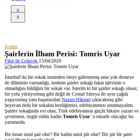
X
X
Kültür
Şairlerin İlham Perisi: Tomris Uyar
Fikir ile Gelecek
15/04/2020
İstanbul’da bir sokak isminden öteye gidememiş ama yok demeye
de dilimizin varmadığı, isminin şairler sokağı fakat işlevinin o
olmadığını bildiğim bir sokak var. İsterim ki bir şairler sokağı olsun;
bir yolu yürüyormuş gibi değil de Cemal Süreya ile aynı çağda
yaşıyormuş yanı başımızdan
Nazım Hikmet
çıkacakmış gibi
heyecan dolu bir sokakta benliğimizi, edebiyatımızı unutmayalım.
Şairler sokağında evi olan, Türk edebiyatının güçlü hikaye yazarı ve
çevirmeni, özgür ruhlu kadın
Tomris Uyar
’a misafir olacağız bu
yazımızda.
Bir insan nasıl şair olur? Bir kadın nasıl şiir olur? Bir şiir bir şaire
nasıl ilham kaynağı olur?