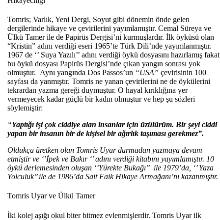
Hikayeciliği
Tomris; Varl
ı
k, Yeni Dergi, Soyut gibi dönemin önde gelen
dergilerinde hikaye ve çevirilerini yay
ı
mlam
ıştır. Cemal S
üreya ve
Ülkü Tamer ile de Papirüs Dergisi’ni kurmu
ş
lard
ır. İlk
öyküsü olan
“Kristin” ad
ı
n
ı verdiği eseri 1965’te T
ürk Dili’nde yay
ı
mlanm
ıştır.
1967 de ‘’ Suya Yazılı’’ adını verdiği
öykü dosyas
ını hazırlamış fakat
bu
öykü dosyas
ı Papir
üs Dergisi’nde ç
ı
kan yang
ın sonrası yok
olmuştur.
Ayn
ı yangında Dos Passos’un
“USA”
çevirisinin 100
sayfas
ı
da yanm
ıştır.
Tomris ne yanan çevirilerini ne de öykülerini
tekrardan yazma gere
ğ
i duymu
ş
tur. O hayal k
ı
r
ıklığına yer
vermeyecek kadar g
üçlü bir kad
ın olmuştur ve hep şu s
özleri
söylemi
ştir:
“
Yaptığı işi
çok ciddiye alan insanlar için üzülürüm. Bir
şeyi ciddi
yapan bir insanın bir de kişisel bir ağırlık taşıması gerekmez”.
Oldukça üretken olan Tomris
U
yar durmadan yazmaya devam
etmi
ş
tir ve ‘’
İpek ve Bakır ‘’ adını verdiği kitabını yayımlamıştır. 10
öykü derlemesinden
oluşan ‘’Y
ürekte Buka
ğı’’
ile 1979’da
,
‘’ Yaza
Yolculuk’’ ile de 1986’da Sait Faik Hikaye Arma
ğ
an
ı’nı kazanmıştır.
Tomris Uyar ve Ülkü Tamer
İki kolej aşığı okul biter bitmez evlenmişlerdir. Tomris Uyar ilk