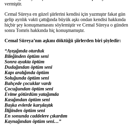
vermiştir.
Cemal Süreya en güzel şiirlerini kendisi için yazmıştır fakat gün
gelip ayrılık vakti çattığında büyük aşkı ondan kendisi hakkında
hiçbir şey konuşmamasını söylemiştir ve Cemal Süreya o günden
sonra Tomris hakkında hiç konuşmamıştır.
Cemal Süreya’n
ı
n a
şkını d
öktü
ğ
ü
şiirlerden biri ş
öyledir:
“Ay
ışığında oturduk
Bile
ğinden
öptüm seni
Sonra ayakta öptüm
Duda
ğından
öptüm seni
Kap
ı aralığında
öptüm
Solu
ğunda
öptüm seni
Bahçede çocuklar vard
ı
Çocu
ğundan
öptüm seni
Evime götürdüm yata
ğımda
Kas
ığından
öptüm seni
Ba
şka evlerde karşılaştık
İliğinden
öptüm seni
En sonunda caddelere ç
ıkardım
Kayna
ğından
öptüm seni…”