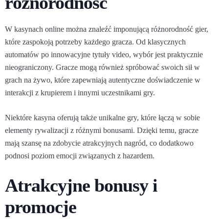
różnorodność
W kasynach online można znaleźć imponującą różnorodność gier,
które zaspokoją potrzeby każdego gracza. Od klasycznych
automatów po innowacyjne tytuły video, wybór jest praktycznie
nieograniczony. Gracze mogą również spróbować swoich sił w
grach na żywo, które zapewniają autentyczne doświadczenie w
interakcji z krupierem i innymi uczestnikami gry.
Niektóre kasyna oferują także unikalne gry, które łączą w sobie
elementy rywalizacji z różnymi bonusami. Dzięki temu, gracze
mają szansę na zdobycie atrakcyjnych nagród, co dodatkowo
podnosi poziom emocji związanych z hazardem.
Atrakcyjne bonusy i
promocje