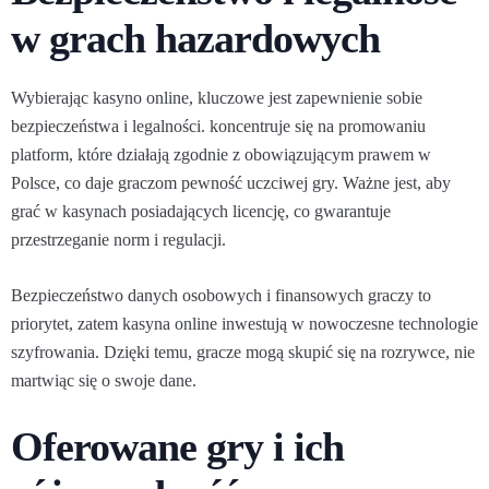
w grach hazardowych
Wybierając kasyno online, kluczowe jest zapewnienie sobie
bezpieczeństwa i legalności. koncentruje się na promowaniu
platform, które działają zgodnie z obowiązującym prawem w
Polsce, co daje graczom pewność uczciwej gry. Ważne jest, aby
grać w kasynach posiadających licencję, co gwarantuje
przestrzeganie norm i regulacji.
Bezpieczeństwo danych osobowych i finansowych graczy to
priorytet, zatem kasyna online inwestują w nowoczesne technologie
szyfrowania. Dzięki temu, gracze mogą skupić się na rozrywce, nie
martwiąc się o swoje dane.
Oferowane gry i ich