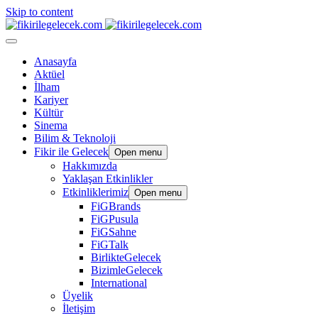
Skip to content
Anasayfa
Aktüel
İlham
Kariyer
Kültür
Sinema
Bilim & Teknoloji
Fikir ile Gelecek
Open menu
Hakkımızda
Yaklaşan Etkinlikler
Etkinliklerimiz
Open menu
FiGBrands
FiGPusula
FiGSahne
FiGTalk
BirlikteGelecek
BizimleGelecek
International
Üyelik
İletişim