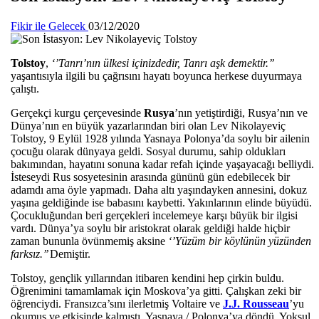
Fikir ile Gelecek
03/12/2020
Tolstoy
,
‘’Tanrı’nın ülkesi içinizdedir, Tanrı aşk demektir.’’
yaşantısıyla ilgili bu çağrısını hayatı boyunca herkese duyurmaya
çalıştı.
Gerçekçi kurgu çerçevesinde
Rusya
’nın yetiştirdiği, Rusya’nın ve
Dünya’nın en büyük yazarlarından biri olan Lev Nikolayeviç
Tolstoy, 9 Eylül 1928 yılında Yasnaya Polonya’da soylu bir ailenin
çocuğu olarak dünyaya geldi. Sosyal durumu, sahip oldukları
bakımından, hayatını sonuna kadar refah içinde yaşayacağı belliydi.
İsteseydi Rus sosyetesinin arasında gününü gün edebilecek bir
adamdı ama öyle yapmadı. Daha altı yaşındayken annesini, dokuz
yaşına geldiğinde ise babasını kaybetti. Yakınlarının elinde büyüdü.
Çocukluğundan beri gerçekleri incelemeye karşı büyük bir ilgisi
vardı. Dünya’ya soylu bir aristokrat olarak geldiği halde hiçbir
zaman bununla övünmemiş aksine
‘’Yüzüm bir köylünün yüzünden
farksız.’’
Demiştir.
Tolstoy, gençlik yıllarından itibaren kendini hep çirkin buldu.
Öğrenimini tamamlamak için Moskova’ya gitti. Çalışkan zeki bir
öğrenciydi. Fransızca’sını ilerletmiş Voltaire ve
J.J. Rousseau
’yu
okumuş ve etkisinde kalmıştı. Yasnaya / Polonya’ya döndü. Yoksul