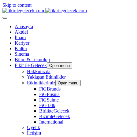
Skip to content
Anasayfa
Aktüel
İlham
Kariyer
Kültür
Sinema
Bilim & Teknoloji
Fikir ile Gelecek
Open menu
Hakkımızda
Yaklaşan Etkinlikler
Etkinliklerimiz
Open menu
FiGBrands
FiGPusula
FiGSahne
FiGTalk
BirlikteGelecek
BizimleGelecek
International
Üyelik
İletişim