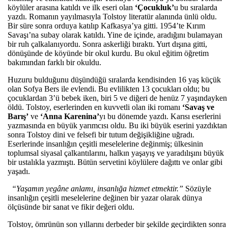
köylüler arasına katıldı ve ilk eseri olan
‘Çocukluk’
u bu sıralarda
yazdı. Romanın yayılmasıyla Tolstoy literatür alanında ünlü oldu.
Bir süre sonra orduya katılıp Kafkasya’ya gitti. 1954’te Kırım
Savaşı’na subay olarak katıldı. Yine de içinde, aradığını bulamayan
bir ruh çalkalanıyordu. Sonra askerliği bıraktı. Yurt dışına gitti,
dönüşünde de köyünde bir okul kurdu. Bu okul eğitim öğretim
bakımından farklı bir okuldu.
Huzuru bulduğunu düşündüğü sıralarda kendisinden 16 yaş küçük
olan Sofya Bers ile evlendi. Bu evlilikten 13 çocukları oldu; bu
çocuklardan 3’ü bebek iken, biri 5 ve diğeri de henüz 7 yaşındayken
öldü. Tolstoy, eserlerinden en kuvvetli olan iki romanı
‘Savaş ve
Barış’
ve
‘Anna Karenina’
yı bu dönemde yazdı. Karısı eserlerini
yazmasında en büyük yarımcısı oldu. Bu iki büyük eserini yazdıktan
sonra Tolstoy dini ve felsefi bir tutum değişikliğine uğradı.
Eserlerinde insanlığın çeşitli meselelerine değinmiş; ülkesinin
toplumsal siyasal çalkantılarını, halkın yaşayış ve yaradılışını büyük
bir ustalıkla yazmıştı. Bütün servetini köylülere dağıttı ve onlar gibi
yaşadı.
“Yaşamın yegâne anlamı, insanlığa hizmet etmektir.”
Sözüyle
insanlığın çeşitli meselelerine değinen bir yazar olarak dünya
ölçüsünde bir sanat ve fikir değeri oldu.
Tolstoy, ömrünün son yıllarını derbeder bir şekilde geçirdikten sonra