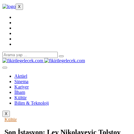
X
Aktüel
Sinema
Kariyer
İlham
Kültür
Bilim & Teknoloji
X
Kültür
Son İstasyon: Lev Nikolayeviç Tolstoy