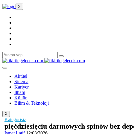
X
Aktüel
Sinema
Kariyer
İlham
Kültür
Bilim & Teknoloji
X
Kategorisiz
pięćdziesięciu darmowych spinów bez dep
İsmet Latif
12/03/2026