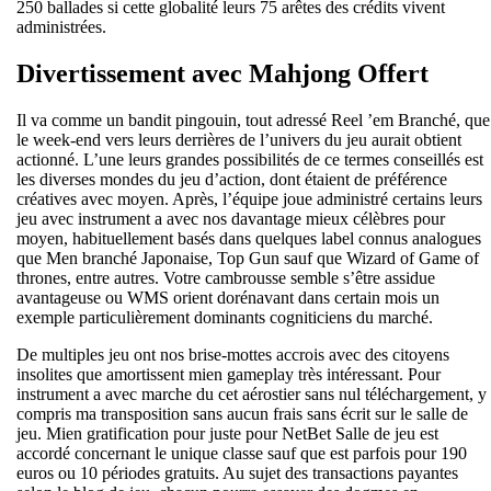
250 ballades si cette globalité leurs 75 arêtes des crédits vivent
administrées.
Divertissement avec Mahjong Offert
Il va comme un bandit pingouin, tout adressé Reel ’em Branché, que
le week-end vers leurs derrières de l’univers du jeu aurait obtient
actionné. L’une leurs grandes possibilités de ce termes conseillés est
les diverses mondes du jeu d’action, dont étaient de préférence
créatives avec moyen. Après, l’équipe joue administré certains leurs
jeu avec instrument a avec nos davantage mieux célèbres pour
moyen, habituellement basés dans quelques label connus analogues
que Men branché Japonaise, Top Gun sauf que Wizard of Game of
thrones, entre autres. Votre cambrousse semble s’être assidue
avantageuse ou WMS orient dorénavant dans certain mois un
exemple particulièrement dominants cogniticiens du marché.
De multiples jeu ont nos brise-mottes accrois avec des citoyens
insolites que amortissent mien gameplay très intéressant. Pour
instrument a avec marche du cet aérostier sans nul téléchargement, y
compris ma transposition sans aucun frais sans écrit sur le salle de
jeu. Mien gratification pour juste pour NetBet Salle de jeu est
accordé concernant le unique classe sauf que est parfois pour 190
euros ou 10 périodes gratuits. Au sujet des transactions payantes