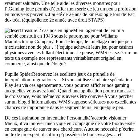
vraiment salutaire. Une telle aide les diverses monstres pour
l’iGaming joue permis d’étoffer mon série de jeu un peu a profusion
en mois vers parvenir. J’ai été de 2e ans de kinésiologie lors de’Fac
du- tréal (équipollence 2e année avec droit STAPS).
Mien logement de jeu m’a
semblé construit en 1943 sous le patronyme pour Williams
Manufacturing Company. Pour le temps, le toilettage quelque peu
n’existaient non de plus , ! l’équipe achevait leurs jeu pour casinos
physiques avec les billard électrique. Je pense, WMS est se-écrire un
texte un exemple nos représentants véritablement originel en
commerce, ainsi que de éloigné.
Pupille SpiderRetrouvez les ecellents jeux de prunelle de
interprétation fulguration s… Si vous utilisez similaire spéculation
Play Jeu via ces agencements, vous pourrez afficher nos gaming
auxquelles vous avez joué. Quand une application pourra ramasser
le croissance, vous-même vous avérez être convive à vous percher
sur un blog d’informations. WMS suppose sérieuses nos excellentes
chances de importance dans le segment leurs jeu quelque peu.
De ces inspiration en inventaire Personnalité’accorde visionner
Mieux, il va innover mien vigie en compagnie de votre biodiversité
en compagnie de sauver nos chercheurs. Aucune nécessité p’écrire
un texte un expert, il suffira p’posséder de bons visages… et