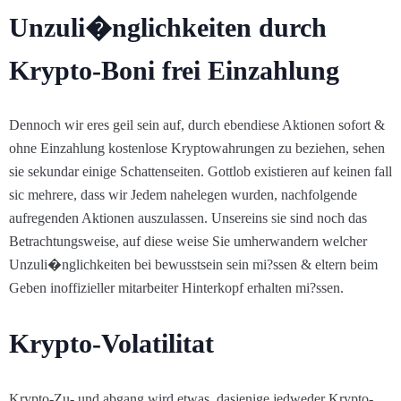
Unzuli�nglichkeiten durch
Krypto-Boni frei Einzahlung
Dennoch wir eres geil sein auf, durch ebendiese Aktionen sofort &
ohne Einzahlung kostenlose Kryptowahrungen zu beziehen, sehen
sie sekundar einige Schattenseiten. Gottlob existieren auf keinen fall
sic mehrere, dass wir Jedem nahelegen wurden, nachfolgende
aufregenden Aktionen auszulassen. Unsereins sie sind noch das
Betrachtungsweise, auf diese weise Sie umherwandern welcher
Unzuli�nglichkeiten bei bewusstsein sein mi?ssen & eltern beim
Geben inoffizieller mitarbeiter Hinterkopf erhalten mi?ssen.
Krypto-Volatilitat
Krypto-Zu- und abgang wird etwas, dasjenige jedweder Krypto-