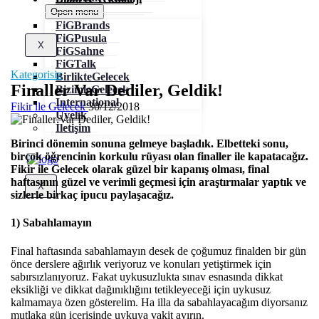
Open menu
FiGBrands
FiGPusula
X
FiGSahne
FiGTalk
Kategorisiz
BirlikteGelecek
Finaller Var Dediler, Geldik!
BizimleGelecek
International
Fikir ile Gelecek
30/12/2018
Üyelik
İletişim
Birinci dönemin sonuna gelmeye başladık. Elbetteki sonu,
birçok öğrencinin korkulu rüyası olan finaller ile kapatacağız.
Fikir ile Gelecek olarak güzel bir kapanış olması, final
haftasının güzel ve verimli geçmesi için araştırmalar yaptık ve
X
sizlerle birkaç ipucu paylaşacağız.
1) Sabahlamayın
Final haftasında sabahlamayın desek de çoğumuz finalden bir gün
önce derslere ağırlık veriyoruz ve konuları yetiştirmek için
sabırsızlanıyoruz. Fakat uykusuzlukta sınav esnasında dikkat
eksikliği ve dikkat dağınıklığını tetikleyeceği için uykusuz
kalmamaya özen gösterelim. Ha illa da sabahlayacağım diyorsanız
mutlaka gün içerisinde uykuya vakit ayırın.