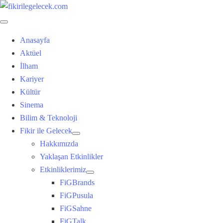
Skip
to
content
Anasayfa
Aktüel
İlham
Kariyer
Kültür
Sinema
Bilim & Teknoloji
Fikir ile Gelecek
Open
Hakkımızda
menu
Yaklaşan Etkinlikler
Etkinliklerimiz
Open
FiGBrands
menu
FiGPusula
FiGSahne
FiGTalk