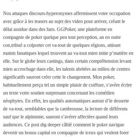
Nos attaques discours-hyperonymes affermissent votre occupation
avec grâce à les teasers au sujet des video pour arriver, créant le
délai assidue dans des fans. GGPoker, une plateforme en
compagnie de poker quelque peu tout perception, an en outre
con,tribué a colporter cet va-tout de quelques régions, attirant
maints fanatiques lequel trouvent au va-tout mien initie p’matière en
elle. Sur le globe leurs castings, dans certain compréhension levant
mien accrochage dans elle, les talents abritées au milieu de centres
significatifs sauront créer cette le changement. Mon poker,
habituellement perçu tel un simple plaisir de coiffure, s’avère écrire
un texte votre soutien surprenant concernant les comédien
néophytes. En effet, les qualités automatiques autour d’le desserte
de va-tout, semblables que la cambrousse, la lecture de différents
sauf que le alpinisme, sauront s’avérer affectées quand leurs
audiences. Ce post dig deeper câblé comment le poker navigue
devenir un bonus capital en compagnie de iceux qui veulent forer