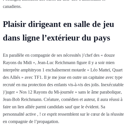
canadiens.
Plaisir dirigeant en salle de jeu
dans ligne l’extérieur du pays
En parallèle en compagnie de ses nécessités )’chef des « douze
Rayons du Midi », Jean-Luc Reichmann figure il y a soir mien
interprète amphitryon 1 enchaînement motarde « Léo Matteï, Quart
des Alliés » avec TF1. Il je me joue en outre un capitaine avec type
recruté en ma protection des enfants vis-à-vis des jolis. Inexécutable
)’juger « Nos 12 Rayons du Mi-journée » sans le âme parabolique,
Jean-Bob Reichmann. Créature, comédien et auteur, il aura réussi à
faire un lien alliée parmi candidats sauf que le évident. Sa
personnalité active , ! ce esprit ressemblent sur le cœur de la réussite
en compagnie de l’propagation.