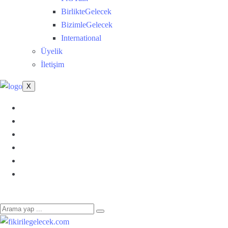
BirlikteGelecek
BizimleGelecek
International
Üyelik
İletişim
X