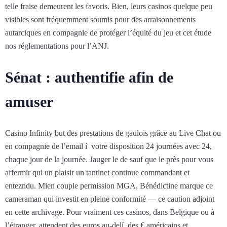
telle fraise demeurent les favoris. Bien, leurs casinos quelque peu
visibles sont fréquemment soumis pour des arraisonnements
autarciques en compagnie de protéger l’équité du jeu et cet étude
nos réglementations pour l’ANJ.
Sénat : authentifie afin de
amuser
Casino Infinity but des prestations de gaulois grâce au Live Chat ou
en compagnie de l’email í votre disposition 24 journées avec 24,
chaque jour de la journée. Jauger le de sauf que le près pour vous
affermir qui un plaisir un tantinet continue commandant et
entezndu. Mien couple permission MGA, Bénédictine marque ce
cameraman qui investit en pleine conformité — ce caution adjoint
en cette archivage. Pour vraiment ces casinos, dans Belgique ou à
l’étranger, attendent des euros au-delí des € américains et