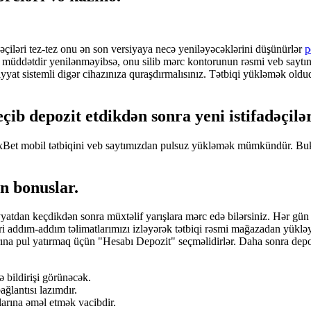
əçiləri tez-tez onu ən son versiyaya necə yeniləyəcəklərini düşünürlər
p
n müddətdir yenilənməyibsə, onu silib mərc kontorunun rəsmi veb saytı
at sistemli digər cihazınıza quraşdırmalısınız. Tətbiqi yükləmək olduqc
ib depozit etdikdən sonra yeni istifadəçilə
Bet mobil tətbiqini veb saytımızdan pulsuz yükləmək mümkündür. Bukme
n bonuslar.
atdan keçdikdən sonra müxtəlif yarışlara mərc edə bilərsiniz. Hər gün 
 addım-addım təlimatlarımızı izləyərək tətbiqi rəsmi mağazadan yüklə
na pul yatırmaq üçün "Hesabı Depozit" seçməlidirlər. Daha sonra depoz
 bildirişi görünəcək.
ağlantısı lazımdır.
arına əməl etmək vacibdir.