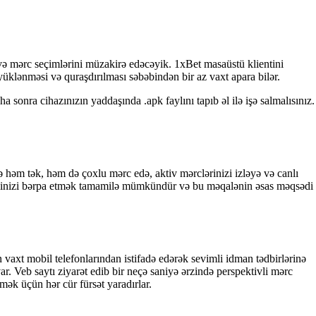
 və mərc seçimlərini müzakirə edəcəyik. 1xBet masaüstü klientini
üklənməsi və quraşdırılması səbəbindən bir az vaxt apara bilər.
sonra cihazınızın yaddaşında .apk faylını tapıb əl ilə işə salmalısınız.
 həm tək, həm də çoxlu mərc edə, aktiv mərclərinizi izləyə və canlı
 Profilinizi bərpa etmək tamamilə mümkündür və bu məqalənin əsas məqsədi
 vaxt mobil telefonlarından istifadə edərək sevimli idman tədbirlərinə
. Veb saytı ziyarət edib bir neçə saniyə ərzində perspektivli mərc
mək üçün hər cür fürsət yaradırlar.