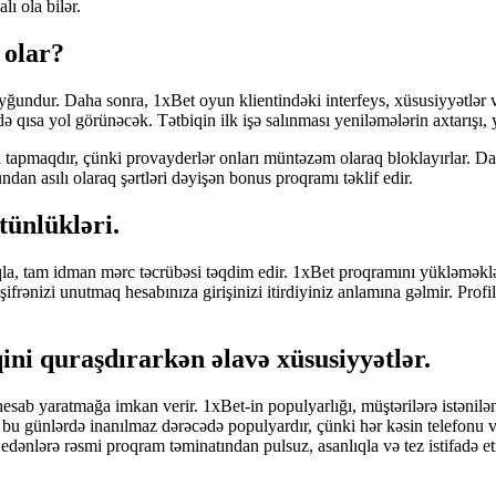
ı ola bilər.
 olar?
uyğundur. Daha sonra, 1xBet oyun klientindəki interfeys, xüsusiyyətlər
ısa yol görünəcək. Tətbiqin ilk işə salınması yeniləmələrin axtarışı, y
 tapmaqdır, çünki provayderlər onları müntəzəm olaraq bloklayırlar. Daha 
ndan asılı olaraq şərtləri dəyişən bonus proqramı təklif edir.
tünlükləri.
qla, tam idman mərc təcrübəsi təqdim edir. 1xBet proqramını yükləməklə
 ya şifrənizi unutmaq hesabınıza girişinizi itirdiyiniz anlamına gəlmir.
ni quraşdırarkən əlavə xüsusiyyətlər.
sab yaratmağa imkan verir. 1xBet-in populyarlığı, müştərilərə istənilən
bu günlərdə inanılmaz dərəcədə populyardır, çünki hər kəsin telefonu var
edənlərə rəsmi proqram təminatından pulsuz, asanlıqla və tez istifadə et