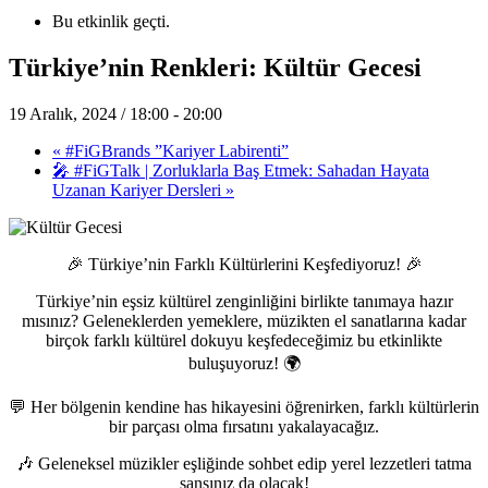
Bu etkinlik geçti.
Türkiye’nin Renkleri: Kültür Gecesi
19 Aralık, 2024 / 18:00
-
20:00
«
#FiGBrands ”Kariyer Labirenti”
🎤 #FiGTalk | Zorluklarla Baş Etmek: Sahadan Hayata
Uzanan Kariyer Dersleri
»
🎉 Türkiye’nin Farklı Kültürlerini Keşfediyoruz! 🎉
Türkiye’nin eşsiz kültürel zenginliğini birlikte tanımaya hazır
mısınız? Geleneklerden yemeklere, müzikten el sanatlarına kadar
birçok farklı kültürel dokuyu keşfedeceğimiz bu etkinlikte
buluşuyoruz! 🌍
💬 Her bölgenin kendine has hikayesini öğrenirken, farklı kültürlerin
bir parçası olma fırsatını yakalayacağız.
🎶 Geleneksel müzikler eşliğinde sohbet edip yerel lezzetleri tatma
şansınız da olacak!