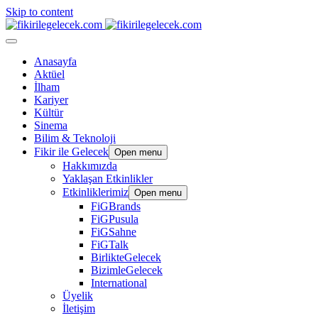
Skip to content
Anasayfa
Aktüel
İlham
Kariyer
Kültür
Sinema
Bilim & Teknoloji
Fikir ile Gelecek
Open menu
Hakkımızda
Yaklaşan Etkinlikler
Etkinliklerimiz
Open menu
FiGBrands
FiGPusula
FiGSahne
FiGTalk
BirlikteGelecek
BizimleGelecek
International
Üyelik
İletişim