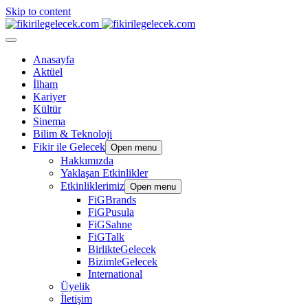
Skip to content
Anasayfa
Aktüel
İlham
Kariyer
Kültür
Sinema
Bilim & Teknoloji
Fikir ile Gelecek
Open menu
Hakkımızda
Yaklaşan Etkinlikler
Etkinliklerimiz
Open menu
FiGBrands
FiGPusula
FiGSahne
FiGTalk
BirlikteGelecek
BizimleGelecek
International
Üyelik
İletişim