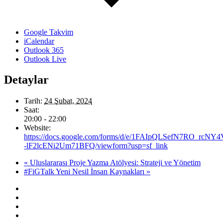
Google Takvim
iCalendar
Outlook 365
Outlook Live
Detaylar
Tarih:
24 Şubat, 2024
Saat:
20:00 - 22:00
Website:
https://docs.google.com/forms/d/e/1FAIpQLSefN7RO_rc
-lF2lcENi2Um71BFQ/viewform?usp=sf_link
«
Uluslararası Proje Yazma Atölyesi: Strateji ve Yönetim
#FiGTalk Yeni Nesil İnsan Kaynakları
»