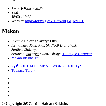
Tarih:
6 Kasım, 2025
Saat:
18:00 - 19:30
Website:
https://forms.gle/5JT8ttx8kQ5QKzEC6
Mekan
Fikir ile Gelecek Sakarya Ofisi
Kemalpaşa Mah, Atak Sk. No:9 D:1, 54050
Serdivan/Sakarya
Serdivan
,
Sakarya
54050
Türkiye
+ Google Haritalar
Mekan sitesine git
«
🌾 TOHUM BOMBASI WORKSHOPU 🌾
Tophane Turu
»
© Copyright
2017
. Tüm Hakları Saklıdır.