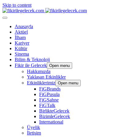
Skip to content
Anasayfa
Aktüel
İlham
Kariyer
Kültür
Sinema
Bilim & Teknoloji
Fikir ile Gelecek
Open menu
Hakkımızda
Yaklaşan Etkinlikler
Etkinliklerimiz
Open menu
FiGBrands
FiGPusula
FiGSahne
FiGTalk
BirlikteGelecek
BizimleGelecek
International
Üyelik
İletişim