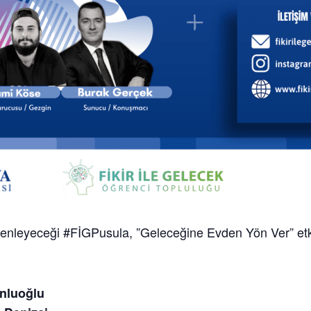
zenleyeceği #FİGPusula, ”Geleceğine Evden Yön Ver” etkin
nluoğlu