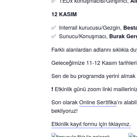
✅ TEDx konuşmacısı/Girişimci,
Al
12 KASIM
✅ Interrail kurucusu/Gezgin,
Best
✅ Sunucu/Konuşmacı,
Burak Ger
Farklı alanlardan adlarını sıklıkla 
Geleceğimize 11-12 Kasım tarihleri
Sen de bu programda yerini almak is
❗️ Etkinlik günü zoom linki mailleriniz
Son olarak
Online Sertifika
’nı alab
bekliyoruz!
Etkinlik kayıt formu için tıklayınız.