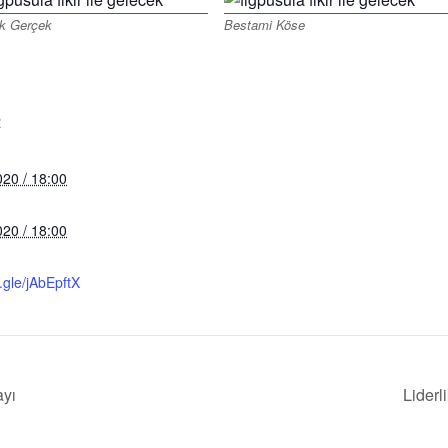
k Gerçek
Bestami Köse
R
020 / 18:00
020 / 18:00
.gle/jAbEpftX
ayı
Liderl