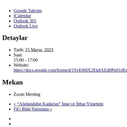
Google Takvim
iCalendar
Outlook 365
Outlook Live
Detaylar
Tarih:
15 Mayıs, 2023
Saat:
15:00 - 17:00
Website:
https://docs.google.com/forms/d/1SvE60IX2Ek8AEd0Pq01rR
Mekan
Zoom Meeting
«
“Algılandığın Kadarsın” İmaj ve İtibar Yönetimi
FiG Bilgi Yarışması
»