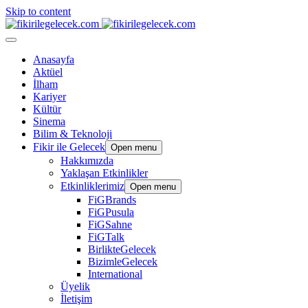
Skip to content
Anasayfa
Aktüel
İlham
Kariyer
Kültür
Sinema
Bilim & Teknoloji
Fikir ile Gelecek
Open menu
Hakkımızda
Yaklaşan Etkinlikler
Etkinliklerimiz
Open menu
FiGBrands
FiGPusula
FiGSahne
FiGTalk
BirlikteGelecek
BizimleGelecek
International
Üyelik
İletişim