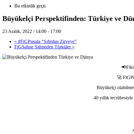
Bu etkinlik geçti.
Büyükelçi Perspektifinden: Türkiye ve Dü
23 Aralık, 2022 / 14:00
-
17:00
«
#FiGPusula “Sıfırdan Zirveye”
FiGSahne Sahneden Türküler
»
📢Fiki
🚀 FiGPu
Büyükelçi olabilmek
40 yıllık tecrübesiyl
