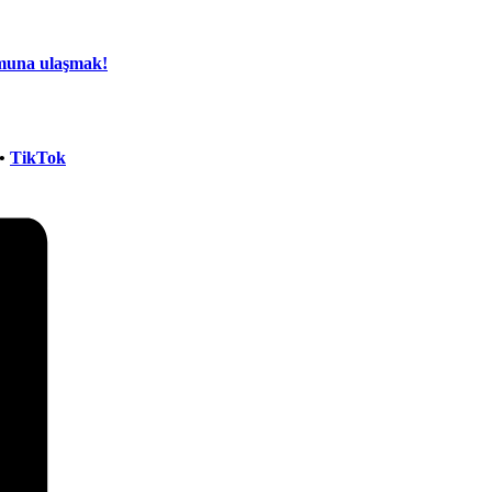
rmuna ulaşmak!
•
TikTok