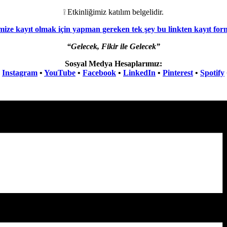
❕ Etkinliğimiz katılım belgelidir.
mize kayıt olmak için yapman gereken tek şey bu linkten kayıt fo
“Gelecek, Fikir ile Gelecek”
Sosyal Medya Hesaplarımız:
•
Instagram
•
YouTube
•
Facebook
•
LinkedIn
•
Pinterest
•
Spotify