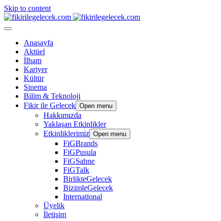
Skip to content
Anasayfa
Aktüel
İlham
Kariyer
Kültür
Sinema
Bilim & Teknoloji
Fikir ile Gelecek
Open menu
Hakkımızda
Yaklaşan Etkinlikler
Etkinliklerimiz
Open menu
FiGBrands
FiGPusula
FiGSahne
FiGTalk
BirlikteGelecek
BizimleGelecek
International
Üyelik
İletişim