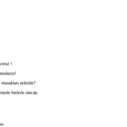
yoruz !
nızdayız!
olanakları nelerdir?
mizde bizlerle olacak.
nu