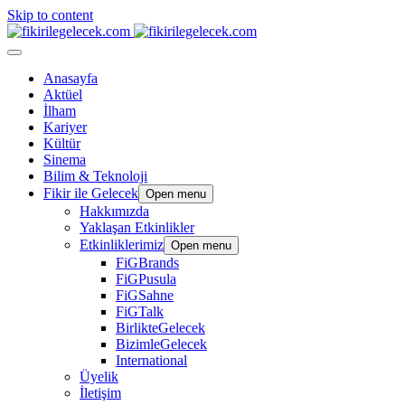
Skip to content
Anasayfa
Aktüel
İlham
Kariyer
Kültür
Sinema
Bilim & Teknoloji
Fikir ile Gelecek
Open menu
Hakkımızda
Yaklaşan Etkinlikler
Etkinliklerimiz
Open menu
FiGBrands
FiGPusula
FiGSahne
FiGTalk
BirlikteGelecek
BizimleGelecek
International
Üyelik
İletişim