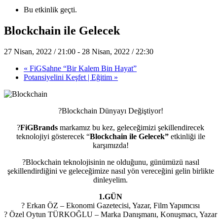
Bu etkinlik geçti.
Blockchain ile Gelecek
27 Nisan, 2022 / 21:00
-
28 Nisan, 2022 / 22:30
«
FiGSahne “Bir Kalem Bin Hayat”
Potansiyelini Keşfet | Eğitim
»
?Blockchain Dünyayı Değiştiyor!
?
FiGBrands
markamız bu kez, geleceğimizi şekillendirecek
teknolojiyi gösterecek “
Blockchain ile Gelecek”
etkinliği ile
karşımızda!
?Blockchain teknolojisinin ne olduğunu, günümüzü nasıl
şekillendirdiğini ve geleceğimize nasıl yön vereceğini gelin birlikte
dinleyelim.
1.GÜN
? Erkan ÖZ – Ekonomi Gazetecisi, Yazar, Film Yapımcısı
? Özel Oytun TÜRKOĞLU – Marka Danışmanı, Konuşmacı, Yazar